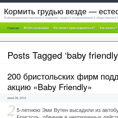
Кормить грудью везде — есте
Информационная кампания в поддержку грудного вскармливания в общественных 
Главная
#2 (без названия)
Кто может присоединиться?
Как начать?
Posts Tagged ‘baby friendly
200 бристольских фирм под
акцию «Baby Friendly»
июня 26, 2010
2
5-летнюю Эми Вутен высадили из автобу
Бристоль, обвинив в неприличных дейс