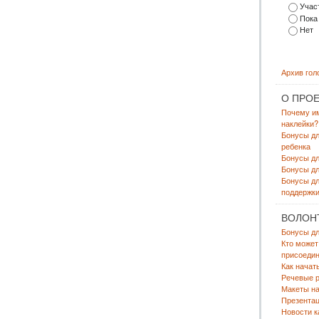
Участ
Пока
Нет
Архив гол
О ПРОЕ
Почему и
наклейки?
Бонусы д
ребенка
Бонусы д
Бонусы дл
Бонусы дл
поддержки
ВОЛОН
Бонусы дл
Кто может
присоедин
Как начат
Речевые р
Макеты на
Презента
Новости к