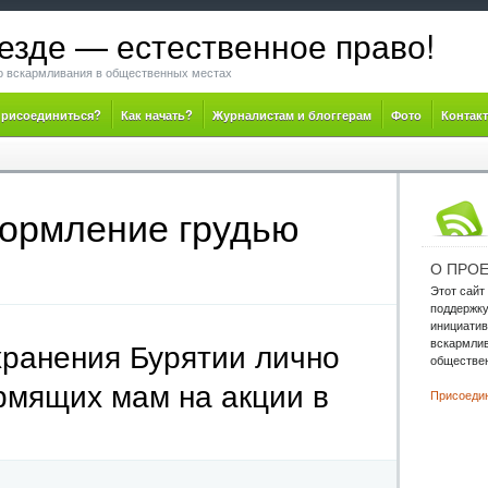
езде — естественное право!
о вскармливания в общественных местах
присоединиться?
Как начать?
Журналистам и блоггерам
Фото
Контакт
кормление грудью
О ПРОЕ
Этот сайт
поддержк
инициатив
вскармлив
ранения Бурятии лично
обществен
рмящих мам на акции в
Присоедин