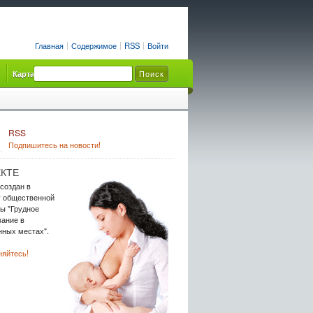
Главная
Содержимое
RSS
Войти
Карта сайта
RSS
Подпишитесь на новости!
КТЕ
 создан в
у общественной
ы "Грудное
ание в
ных местах".
яйтесь!