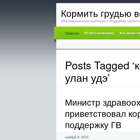
Кормить грудью в
Информационная кампания в поддержку грудног
Главная
#2 (без названия)
Кто может 
Posts Tagged ‘
улан удэ’
Министр здравоох
приветствовал ко
поддержку ГВ
ноября 9, 2010