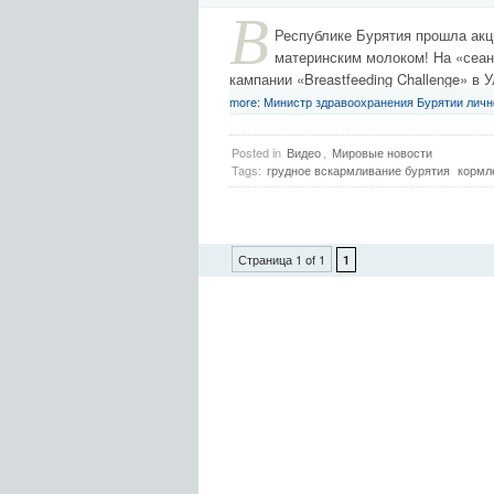
В
Республике Бурятия прошла ак
материнским молоком! На «сеан
кампании «Breastfeeding Challenge» в
more: Министр здравоохранения Бурятии личн
Posted in
Видео
,
Мировые новости
Tags:
грудное вскармливание бурятия
кормл
Страница 1 of 1
1