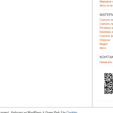
Мировые 
Фото отче
МАТЕР
Скачать м
Скачать п
Речевые р
Баннеры и
Скачать в
Опросы
Видео
Фото
КОНТА
Написать
право! · Работает на WordPress
Green Park 2 by
Cordobo
.
&