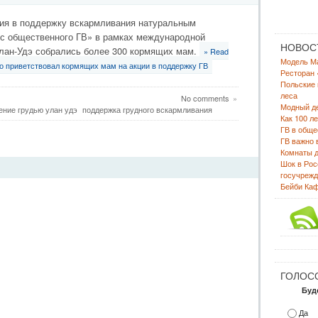
ция в поддержку вскармливания натуральным
с общественного ГВ» в рамках международной
НОВОС
 Улан-Удэ собрались более 300 кормящих мам.
» Read
Модель Ма
о приветствовал кормящих мам на акции в поддержку ГВ
Ресторан 
Польские
леса
No comments
»
Модный де
ение грудью улан удэ
поддержка грудного вскармливания
Как 100 л
ГВ в обще
ГВ важно 
Комнаты д
Шок в Рос
госучрежд
Бейби Каф
ГОЛОС
Буд
Да