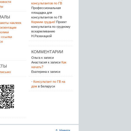
новости
консультантов по ГВ
ты
Профессиональная
площадка для
ИАЛЫ
консультантов по ГВ
Кормим грудью!
Проект
акеты наклеек
консультанта по грудному
резентации
вскармливанию
олики
Н.Разахацкой
 ссылки
се
КОММЕНТАРИИ
Ольга
к записи
Анастасия
к записи
Как
КТЫ
начать?
Екатерина
к записи
 письмо
-
Консультант по ГВ на
дом
в Беларуси
Наверх