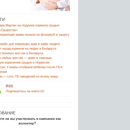
ТИ
ра Мартин на подиуме кормила грудью
«Грудостан»
 кормящие мамы вышли на флэшмоб в защиту
вайс для кормящих мам в кафе (видео)
ет назад кормили на людях в Беларуси
ственных местах в Беларуси
в любых местах — даже в тюрьмах
ля кормления грудью в Норвегии
сии: У мамы отобрали ребенка после ГВ в
ении
е — сеть ГВ-заведений по всему миру
RSS
Подпишитесь на новости!
ОВАНИЕ
ете ли вы участвовать в кампании как
волонтер?