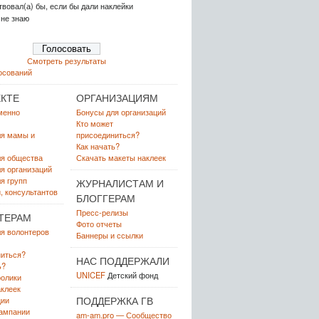
вовал(а) бы, если бы дали наклейки
 не знаю
Смотреть результаты
осований
КТЕ
ОРГАНИЗАЦИЯМ
менно
Бонусы для организаций
Кто может
ля мамы и
присоединиться?
Как начать?
ля общества
Скачать макеты наклеек
я организаций
я групп
ЖУРНАЛИСТАМ И
, консультантов
БЛОГГЕРАМ
Пресс-релизы
ТЕРАМ
Фото отчеты
я волонтеров
Баннеры и ссылки
иться?
НАС ПОДДЕРЖАЛИ
ь?
UNICEF
Детский фонд
олики
клеек
ПОДДЕРЖКА ГВ
ции
ампании
am-am.pro — Сообщество