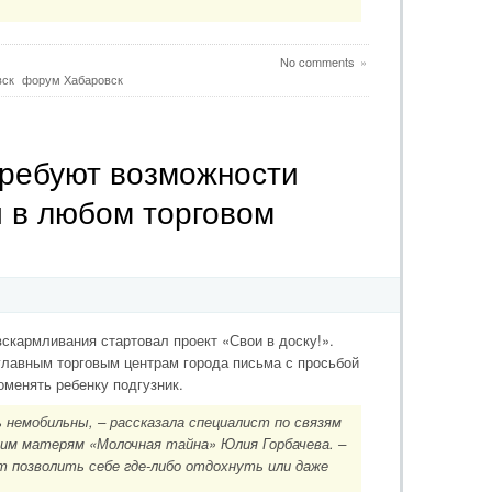
No comments
»
вск
форум Хабаровск
требуют возможности
и в любом торговом
скармливания стартовал проект «Свои в доску!».
главным торговым центрам города письма с просьбой
оменять ребенку подгузник.
 немобильны, – рассказала специалист по связям
м матерям «Молочная тайна» Юлия Горбачева. –
ут позволить себе где-либо отдохнуть или даже