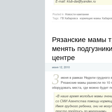
E-mail: klub-dar@yandex.ru
Posted in
Новости кампании
Tags:
ГВ Хабаровск
кормящие мамы Хабаро
Рязанские мамы 
менять подгузник
центре
июня 12, 2010
3
июня в рамках Недели грудного в
Рязанские мамы разнесли по 10 
оборудовать места, где можно будет п
«В наше время молодые мамы очень
со СМИ Агентства помощи кормящи
Имея грудного ребенка, они не мог
просто пройтись по магазинам».