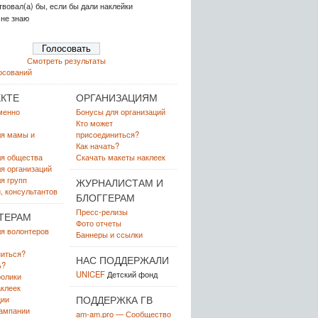
вовал(а) бы, если бы дали наклейки
 не знаю
Смотреть результаты
осований
КТЕ
ОРГАНИЗАЦИЯМ
менно
Бонусы для организаций
Кто может
ля мамы и
присоединиться?
Как начать?
ля общества
Скачать макеты наклеек
я организаций
я групп
ЖУРНАЛИСТАМ И
, консультантов
БЛОГГЕРАМ
Пресс-релизы
ТЕРАМ
Фото отчеты
я волонтеров
Баннеры и ссылки
иться?
НАС ПОДДЕРЖАЛИ
ь?
UNICEF
Детский фонд
олики
клеек
ПОДДЕРЖКА ГВ
ции
ампании
am-am.pro — Сообщество