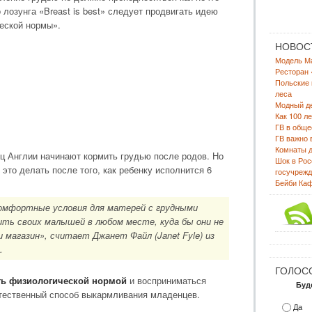
 лозунга «Breast is best» следует продвигать идею
еской нормы».
НОВОС
Модель Ма
Ресторан 
Польские
леса
Модный де
Как 100 л
ГВ в обще
ГВ важно 
Комнаты д
ц Англии начинают кормить грудью после родов. Но
Шок в Рос
это делать после того, как ребенку исполнится 6
госучрежд
Бейби Каф
комфортные условия для матерей с грудными
ить своих малышей в любом месте, куда бы они не
и магазин», считает Джанет Файл (Janet Fyle) из
.
ГОЛОС
ть физиологической нормой
и восприниматься
Буд
тественный способ выкармливания младенцев.
Да