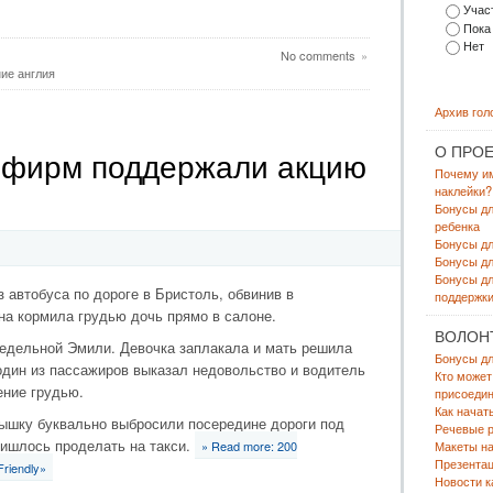
Участ
Пока
Нет
No comments
»
ие англия
Архив гол
О ПРОЕ
х фирм поддержали акцию
Почему и
наклейки?
Бонусы д
ребенка
Бонусы д
Бонусы дл
Бонусы дл
 автобуса по дороге в Бристоль, обвинив в
поддержки
а кормила грудью дочь прямо в салоне.
ВОЛОН
едельной Эмили. Девочка заплакала и мать решила
Бонусы дл
 один из пассажиров выказал недовольство и водитель
Кто может
ение грудью.
присоедин
Как начат
лышку буквально выбросили посередине дороги под
Речевые р
ришлось проделать на такси.
Макеты на
» Read more: 200
Презента
riendly»
Новости к