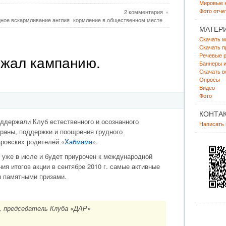
Мировые 
Фото отче
2 комментария
»
дное вскармливание англия
кормление в общественном месте
МАТЕР
Скачать м
Скачать п
Речевые р
ржал кампанию.
Баннеры и
Скачать в
!
Опросы
Видео
Фото
КОНТА
ддержали Клуб естественного и осознанного
Написать
храны, поддержки и поощрения грудного
ровских родителей «
Хабмама
».
я уже в июле и будет приурочен к международной
я итогов акции в сентябре 2010 г. самые активные
ы памятными призами.
, председатель Клуба «ДАР»