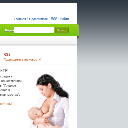
Главная
Содержимое
RSS
Войти
Карта сайта
RSS
Подпишитесь на новости!
КТЕ
 создан в
у общественной
ы "Грудное
ание в
ных местах".
яйтесь!