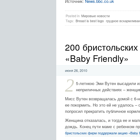
Источник:
News.bbc.co.uk
Posted in
Мировые новости
Tags:
Breast is best logo
грудное вскармливан
200 бристольски
«Baby Friendly»
июня 26, 2010
2
5-летнюю Эми Вутен высадили из
неприличных действиях – женщин
Мисс Вутен возвращалась домой с 6-н
ее покормить. Но это ей не удалось –
попросил прекратить публичное кормл
Женщина отказалась, и тогда ее и ма
дождь. Конец пути маме с ребенком п
бристольских фирм поддержали акцию «Baby F