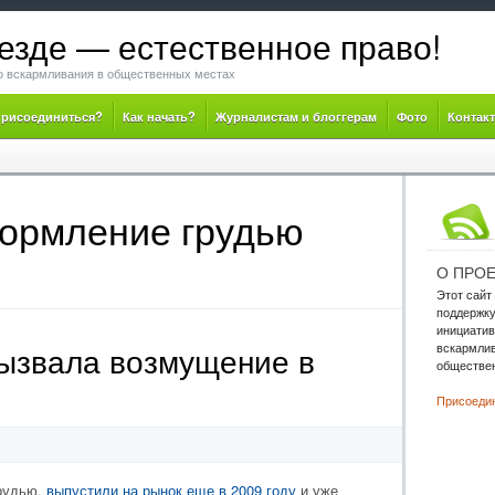
езде — естественное право!
о вскармливания в общественных местах
присоединиться?
Как начать?
Журналистам и блоггерам
Фото
Контакт
кормление грудью
О ПРОЕ
Этот сайт
поддержк
инициатив
вскармлив
вызвала возмущение в
обществен
Присоедин
грудью,
выпустили на рынок еще в 2009 году
и уже