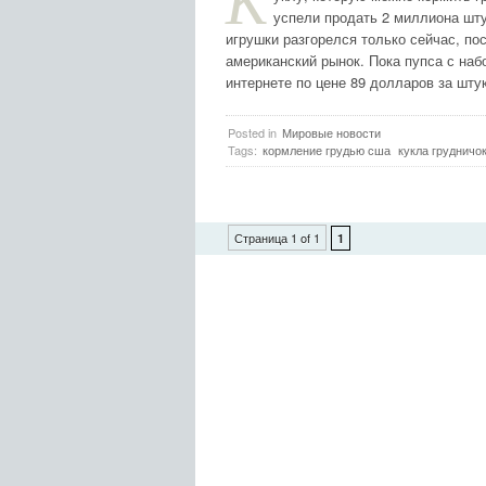
К
успели продать 2 миллиона шту
игрушки разгорелся только сейчас, пос
американский рынок. Пока пупса с на
интернете по цене 89 долларов за шту
Posted in
Мировые новости
Tags:
кормление грудью сша
кукла грудничо
Страница 1 of 1
1