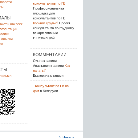
новости
консультантов по ГВ
ты
Профессиональная
площадка для
ИАЛЫ
консультантов по ГВ
Кормим грудью!
Проект
акеты наклеек
консультанта по грудному
резентации
вскармливанию
олики
Н.Разахацкой
 ссылки
се
КОММЕНТАРИИ
Ольга
к записи
Анастасия
к записи
Как
КТЫ
начать?
Екатерина
к записи
 письмо
-
Консультант по ГВ на
дом
в Беларуси
Наверх