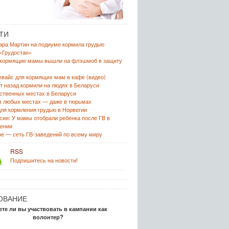
ТИ
ра Мартин на подиуме кормила грудью
«Грудостан»
 кормящие мамы вышли на флэшмоб в защиту
вайс для кормящих мам в кафе (видео)
ет назад кормили на людях в Беларуси
ственных местах в Беларуси
в любых местах — даже в тюрьмах
ля кормления грудью в Норвегии
сии: У мамы отобрали ребенка после ГВ в
ении
е — сеть ГВ-заведений по всему миру
RSS
Подпишитесь на новости!
ОВАНИЕ
ете ли вы участвовать в кампании как
волонтер?