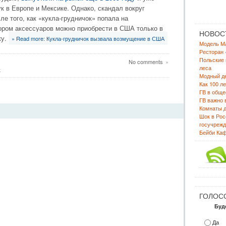
к в Европе и Мексике. Однако, скандал вокруг
ле того, как «кукла-грудничок» попала на
бором аксессуаров можно приобрести в США только в
НОВОС
ку.
» Read more: Кукла-грудничок вызвала возмущение в США
Модель Ма
Ресторан 
Польские
No comments
»
леса
к
Модный де
Как 100 л
ГВ в обще
ГВ важно 
Комнаты д
Шок в Рос
госучрежд
Бейби Каф
ГОЛОС
Буд
Да