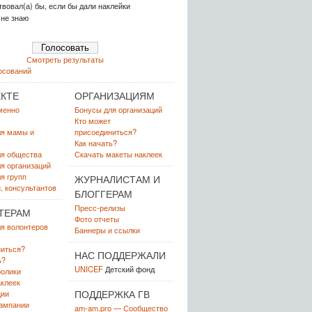
вовал(а) бы, если бы дали наклейки
 не знаю
Смотреть результаты
осований
КТЕ
ОРГАНИЗАЦИЯМ
менно
Бонусы для организаций
Кто может
ля мамы и
присоединиться?
Как начать?
ля общества
Скачать макеты наклеек
я организаций
я групп
ЖУРНАЛИСТАМ И
, консультантов
БЛОГГЕРАМ
Пресс-релизы
ТЕРАМ
Фото отчеты
я волонтеров
Баннеры и ссылки
иться?
НАС ПОДДЕРЖАЛИ
ь?
UNICEF
Детский фонд
олики
клеек
ПОДДЕРЖКА ГВ
ции
ампании
am-am.pro — Сообщество