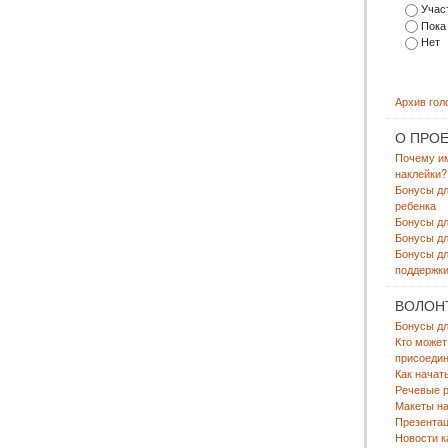
Участ
Пока
Нет
Архив гол
О ПРОЕ
Почему и
наклейки?
Бонусы д
ребенка
Бонусы д
Бонусы дл
Бонусы дл
поддержки
ВОЛОН
Бонусы дл
Кто может
присоедин
Как начат
Речевые р
Макеты на
Презента
Новости к