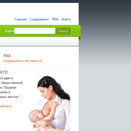
Главная
Содержимое
RSS
Войти
Карта сайта
RSS
Подпишитесь на новости!
КТЕ
 создан в
у общественной
ы "Грудное
ание в
ных местах".
яйтесь!