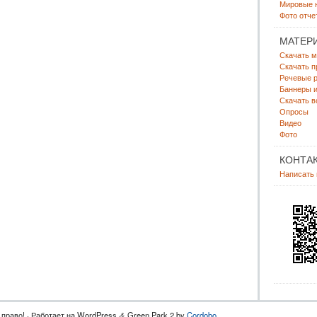
Мировые 
Фото отче
МАТЕР
Скачать м
Скачать п
Речевые р
Баннеры и
Скачать в
Опросы
Видео
Фото
КОНТА
Написать
право! · Работает на WordPress
Green Park 2 by
Cordobo
.
&