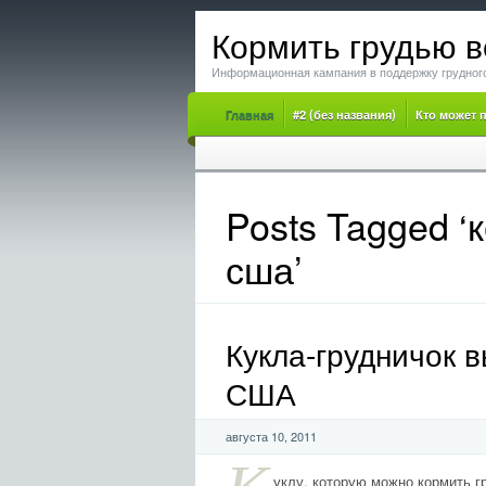
Кормить грудью в
Информационная кампания в поддержку грудног
Главная
#2 (без названия)
Кто может 
Posts Tagged ‘
сша’
Кукла-грудничок 
США
августа 10, 2011
уклу, которую можно кормить 